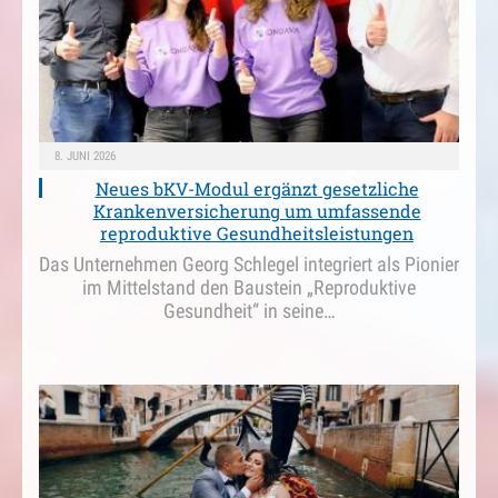
8. JUNI 2026
Neues bKV-Modul ergänzt gesetzliche
Krankenversicherung um umfassende
reproduktive Gesundheitsleistungen
Das Unternehmen Georg Schlegel integriert als Pionier
im Mittelstand den Baustein „Reproduktive
Gesundheit“ in seine…