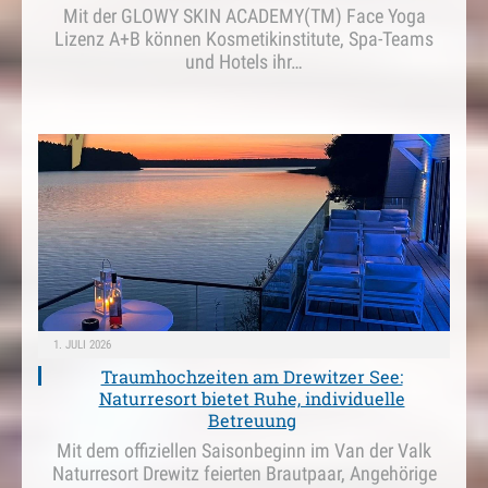
Mit der GLOWY SKIN ACADEMY(TM) Face Yoga
Lizenz A+B können Kosmetikinstitute, Spa-Teams
und Hotels ihr…
1. JULI 2026
Traumhochzeiten am Drewitzer See:
Naturresort bietet Ruhe, individuelle
Betreuung
Mit dem offiziellen Saisonbeginn im Van der Valk
Naturresort Drewitz feierten Brautpaar, Angehörige