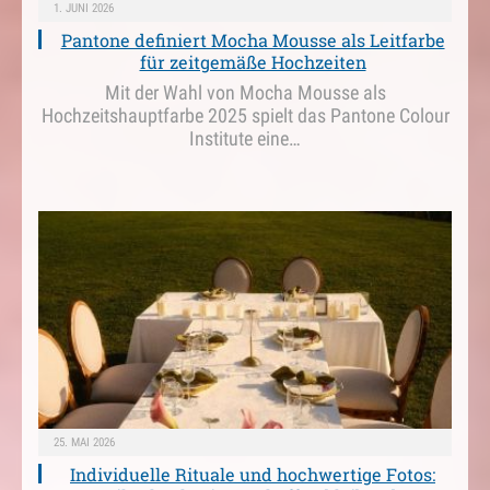
1. JUNI 2026
Pantone definiert Mocha Mousse als Leitfarbe
für zeitgemäße Hochzeiten
Mit der Wahl von Mocha Mousse als
Hochzeitshauptfarbe 2025 spielt das Pantone Colour
Institute eine…
25. MAI 2026
Individuelle Rituale und hochwertige Fotos: