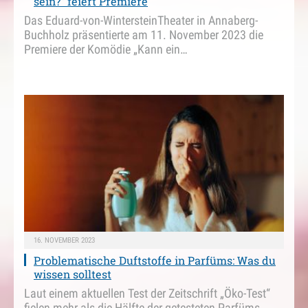
sein?“ feiert Premiere
Das Eduard-von-WintersteinTheater in Annaberg-
Buchholz präsentierte am 11. November 2023 die
Premiere der Komödie „Kann ein…
16. NOVEMBER 2023
Problematische Duftstoffe in Parfüms: Was du
wissen solltest
Laut einem aktuellen Test der Zeitschrift „Öko-Test“
fielen mehr als die Hälfte der getesteten Parfüms…