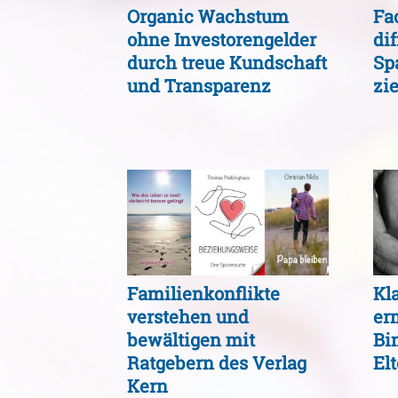
Organic Wachstum
Fa
ohne Investorengelder
di
durch treue Kundschaft
Sp
und Transparenz
zi
Familienkonflikte
Kl
verstehen und
er
bewältigen mit
Bi
Ratgebern des Verlag
El
Kern