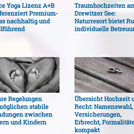
ce Yoga Lizenz A+B
Traumhochzeiten a
fferenziert Premium-
Drewitzer See:
as nachhaltig und
Naturresort bietet Ru
elführend
individuelle Betreuu
are Regelungen
Übersicht Hochzeit 
möglichen stabile
Recht: Namenswahl,
ndungen zwischen
Versicherungen,
tern und Kindern
Erbrecht, Formalität
kompakt