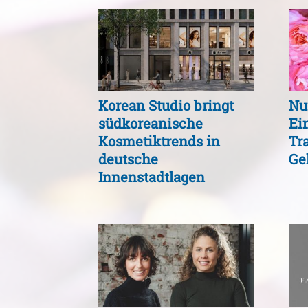
Korean Studio bringt
Nu
südkoreanische
Ei
Kosmetiktrends in
Tra
deutsche
Ge
Innenstadtlagen
authentisch