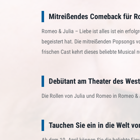
Mitreißendes Comeback für Rom
Romeo & Julia – Liebe ist alles ist ein erfol
begeistert hat. Die mitreißenden Popsongs v
frischen Cast kehrt dieses beliebte Musical
Debütant am Theater des Wes
Die Rollen von Julia und Romeo in Romeo & J
Tauchen Sie ein in die Welt v
Ab dem 10. April können Sie die beliebte Fi