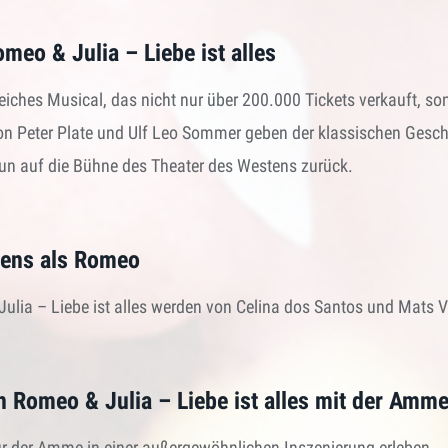
eo & Julia – Liebe ist alles
greiches Musical, das nicht nur über 200.000 Tickets verkauft, s
on Peter Plate und Ulf Leo Sommer geben der klassischen Geschi
 nun auf die Bühne des Theater des Westens zurück.
tens als Romeo
ulia – Liebe ist alles werden von Celina dos Santos und Mats Vi
on Romeo & Julia – Liebe ist alles mit der Amm
gur der Amme in einer außergewöhnlichen Inszenierung erleben.